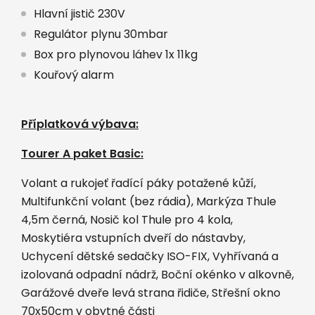
Hlavní jistič 230V
Regulátor plynu 30mbar
Box pro plynovou láhev 1x 11kg
Kouřový alarm
Příplatková výbava:
Tourer A paket Basic:
Volant a rukojeť řadící páky potažené kůží,
Multifunkční volant (bez rádia), Markýza Thule
4,5m černá, Nosič kol Thule pro 4 kola,
Moskytiéra vstupních dveří do nástavby,
Uchycení dětské sedačky ISO-FIX, Vyhřívaná a
izolovaná odpadní nádrž, Boční okénko v alkovně,
Garážové dveře levá strana řidiče, Střešní okno
70x50cm v obytné části