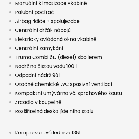
Manuální klimatizace vkabině
Palubní počítač
Airbag řidiče + spolujezdce
Centrální držák nápojů
Elektricky ovládaná okna vkabině
Centrální zamykání
Truma Combi 6D (diesel) sbojlerem
Nádrž na čistou vodu 100 l
Odpadní nádrž 98l
Otočné chemické WC spasivní ventilací
Kompaktní umývárna vč. sprchového koutu
Zrcadlo v koupelně
Rozšiřitelná deska jídelního stolu
Kompresorová lednice 138l