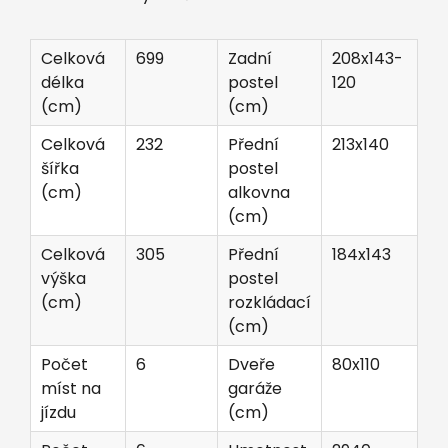
Celková
699
Zadní
208x143-
délka
postel
120
(cm)
(cm)
Celková
232
Přední
213x140
šířka
postel
(cm)
alkovna
(cm)
Celková
305
Přední
184x143
výška
postel
(cm)
rozkládací
(cm)
Počet
6
Dveře
80x110
míst na
garáže
jízdu
(cm)