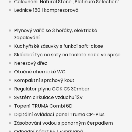
Čalounění: Natural Stone „Platinum Selection“
Lednice 150 l kompresorová
Plynový vařič se 3 hořáky, elektrické
zapalování
Kuchyňské zásuvky s funkcí soft-close
Skládací tyč na šaty na toaletě nebo ve sprše
Nerezový dřez
Otočné chemické WC
Kompaktní sprchový kout
Regulátor plynu GOK CS 30mbar
Systém cirkulace vzduchu 12V
Topení TRUMA Combi 6D
Digitální ovládací panel Truma CP-Plus
Zásobování vodou s ponorným čerpadlem
Odpadní nádrž 95 l, vyhřívaná