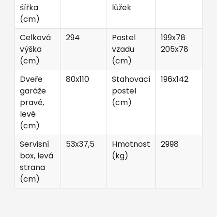
šířka
lůžek
(cm)
Celková
294
Postel
199x78
výška
vzadu
205x78
(cm)
(cm)
Dveře
80x110
Stahovací
196x142
garáže
postel
pravé,
(cm)
levé
(cm)
Servisní
53x37,5
Hmotnost
2998
box, levá
(kg)
strana
(cm)