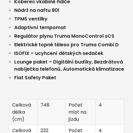
Koberec vkabině řidiče
Nádrž na naftu 90l
TPMS ventilky
Adaptivní tempomat
Regulátor plynu Truma MonoControl sCS
Elektrické topné těleso pro Truma Combi D
ISOFIX – ucyhcení dětských sedaček
Lounge paket – Digitální budíky, Bezdrátová
nabíječka telefonů, Automatická klimatizace
Fiat Safety Paket
Celková
748
Počet
4
délka
míst na
(cm)
jízdu
Celková
232
Počet
4