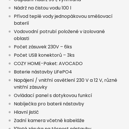
Nádrž na čistou vodu 100 l
Přívod teplé vody jednopákovou směšovací
baterií
Vodovodní potrubí položené v izolované
oblasti
Počet zásuvek 230V – 6ks
Počet USB konektorů – 3ks
COZY HOME-Paket: AVOCADO
Baterie nástavby LiFePO4
Napájení / vnitřní osvětlení 230 V a 12 V, různé
vnitřní zásuvky
Ovládací panel s dotykovou funkcí
Nabíječka pro baterii nástavby
Hlavní jistič
Zadní kamera včetně kabeláže
10letá záruka na těsnost nástavby