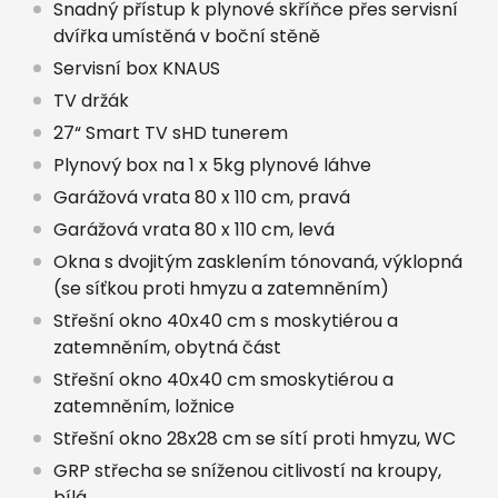
Snadný přístup k plynové skříňce přes servisní
dvířka umístěná v boční stěně
Servisní box KNAUS
TV držák
27“ Smart TV sHD tunerem
Plynový box na 1 x 5kg plynové láhve
Garážová vrata 80 x 110 cm, pravá
Garážová vrata 80 x 110 cm, levá
Okna s dvojitým zasklením tónovaná, výklopná
(se síťkou proti hmyzu a zatemněním)
Střešní okno 40x40 cm s moskytiérou a
zatemněním, obytná část
Střešní okno 40x40 cm smoskytiérou a
zatemněním, ložnice
Střešní okno 28x28 cm se sítí proti hmyzu, WC
GRP střecha se sníženou citlivostí na kroupy,
bílá