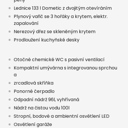
Lednice 133 l Dometic z dvojitým otevíráním
Plynový vařič se 3 hořáky a krytem, elektr.
zapalování
Nerezový dřez se skleněným krytem
Prodloužení kuchyňské desky
Otočné chemické WC s pasivní ventilací
Kompaktní umývárna s integrovanou sprchou
a
zrcadlová skříňka
Ponorné čerpadlo
Odpadní nádrž 96l, vyhřívaná
Nádrž na čistou vodu 100l
Stropní, bodové a ambientní osvětlení LED
Osvětlení garáže