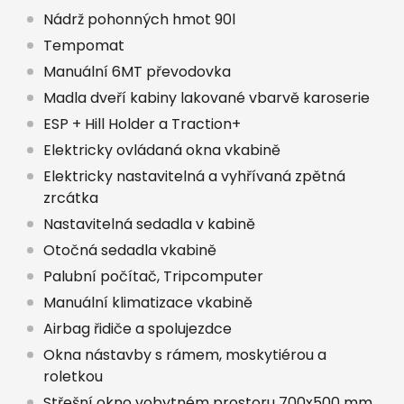
Nádrž pohonných hmot 90l
Tempomat
Manuální 6MT převodovka
Madla dveří kabiny lakované vbarvě karoserie
ESP + Hill Holder a Traction+
Elektricky ovládaná okna vkabině
Elektricky nastavitelná a vyhřívaná zpětná
zrcátka
Nastavitelná sedadla v kabině
Otočná sedadla vkabině
Palubní počítač, Tripcomputer
Manuální klimatizace vkabině
Airbag řidiče a spolujezdce
Okna nástavby s rámem, moskytiérou a
roletkou
Střešní okno vobytném prostoru 700x500 mm