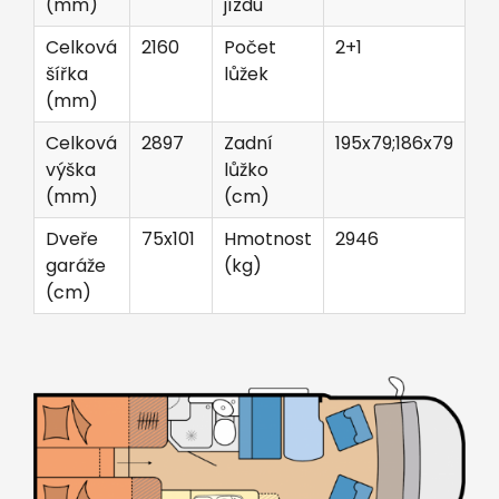
(mm)
jízdu
Celková
2160
Počet
2+1
šířka
lůžek
(mm)
Celková
2897
Zadní
195x79;186x79
výška
lůžko
(mm)
(cm)
Dveře
75x101
Hmotnost
2946
garáže
(kg)
(cm)