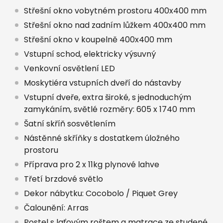
Střešní okno vobytném prostoru 400x400 mm
Střešní okno nad zadním lůžkem 400x400 mm
Střešní okno v koupelně 400x400 mm
Vstupní schod, elektricky výsuvný
Venkovní osvětlení LED
Moskytiéra vstupních dveří do nástavby
Vstupní dveře, extra široké, s jednoduchým
zamykáním, světlé rozměry: 605 x 1740 mm
Šatní skříň sosvětlením
Nástěnné skříňky s dostatkem úložného
prostoru
Příprava pro 2 x 11kg plynové lahve
Třetí brzdové světlo
Dekor nábytku: Cocobolo / Piquet Grey
Čalounění: Arras
Postel s laťovým roštem a matrace ze studené