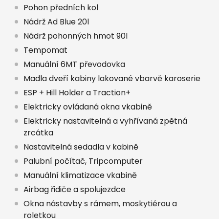
Pohon předních kol
Nádrž Ad Blue 20l
Nádrž pohonných hmot 90l
Tempomat
Manuální 6MT převodovka
Madla dveří kabiny lakované vbarvě karoserie
ESP + Hill Holder a Traction+
Elektricky ovládaná okna vkabině
Elektricky nastavitelná a vyhřívaná zpětná
zrcátka
Nastavitelná sedadla v kabině
Palubní počítač, Tripcomputer
Manuální klimatizace vkabině
Airbag řidiče a spolujezdce
Okna nástavby s rámem, moskytiérou a
roletkou