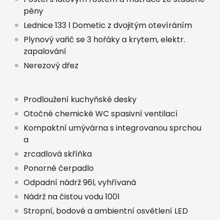
pěny
Lednice 133 l Dometic z dvojitým otevíráním
Plynový vařič se 3 hořáky a krytem, elektr.
zapalování
Nerezový dřez
Prodloužení kuchyňské desky
Otočné chemické WC spasivní ventilací
Kompaktní umývárna s integrovanou sprchou
a
zrcadlová skříňka
Ponorné čerpadlo
Odpadní nádrž 96l, vyhřívaná
Nádrž na čistou vodu 100l
Stropní, bodové a ambientní osvětlení LED