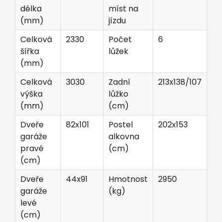
délka
míst na
(mm)
jízdu
Celková
2330
Počet
6
šířka
lůžek
(mm)
Celková
3030
Zadní
213x138/107
výška
lůžko
(mm)
(cm)
Dveře
82x101
Postel
202x153
garáže
alkovna
pravé
(cm)
(cm)
Dveře
44x91
Hmotnost
2950
garáže
(kg)
levé
(cm)